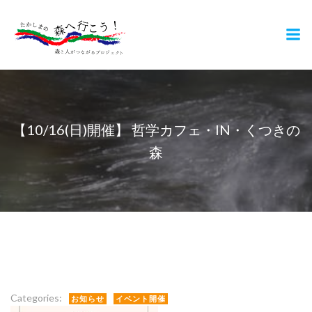
コ
ン
テ
ン
ツ
へ
ス
キ
【10/16(日)開催】 哲学カフェ・IN・くつきの
ッ
森
プ
Categories:
お知らせ
イベント開催