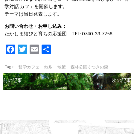
学対話 カフェを開催します。
テーマは当日発表します。
お問い合わせ・お申し込み：
たかしま結びと育ちの応援団 TEL: 0740-33-7758
Facebook
Twitter
Email
共
有
Tags:
哲学カフェ
散歩
散策
森林公園くつきの森
Post
Post
前の記事
次の記事
navigation
navigation