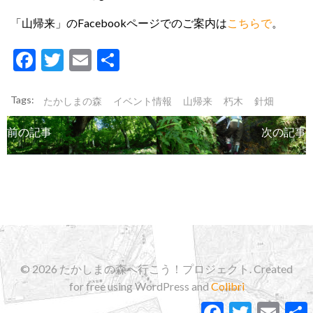
「山帰来」のFacebookページでのご案内は
こちらで
。
Facebook
Twitter
Email
共
有
Tags:
たかしまの森
イベント情報
山帰来
朽木
針畑
Post
Post
前の記事
次の記事
navigation
navigation
© 2026 たかしまの森へ行こう！プロジェクト. Created
for free using WordPress and
Colibri
Facebook
Twitter
Email