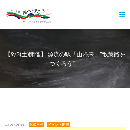
コ
ン
テ
ン
ツ
へ
ス
キ
【9/3(土)開催】 源流の駅「山帰来」”散策路を
ッ
つくろう”
プ
Categories:
お知らせ
イベント開催