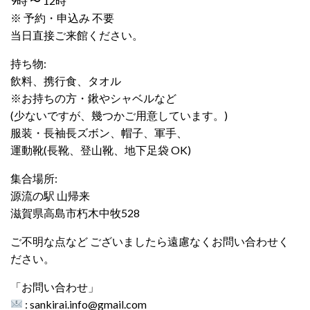
9時 〜 12時
※ 予約・申込み 不要
当日直接ご来館ください。
持ち物:
飲料、携行食、タオル
※お持ちの方・鍬やシャベルなど
(少ないですが、幾つかご用意しています。)
服装・長袖長ズボン、帽子、軍手、
運動靴(長靴、登山靴、地下足袋 OK)
集合場所:
源流の駅 山帰来
滋賀県高島市朽木中牧528
ご不明な点など ございましたら遠慮なくお問い合わせく
ださい。
「お問い合わせ」
: sankirai.info@gmail.com