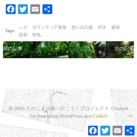
Facebook
Twitter
Email
共
有
シカ
ボランティア募集
想い出の森
朽木
森林
Tags:
獣害
野鳥
Post
Post
前の記事
次の記事
navigation
navigation
© 2026 たかしまの森へ行こう！プロジェクト. Created
for free using WordPress and
Colibri
Facebook
Twitter
Email