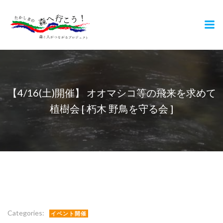
コ
ン
テ
ン
ツ
へ
ス
キ
【4/16(土)開催】 オオマシコ等の飛来を求めて
ッ
植樹会 [ 朽木 野鳥を守る会 ]
プ
Categories:
イベント開催